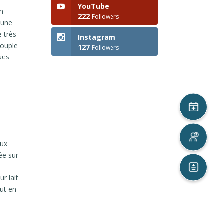
YouTube
on
222
Followers
 une
 très
Instagram
souple
127
Followers
ues
n
aux
ée sur
e
r lait
ut en