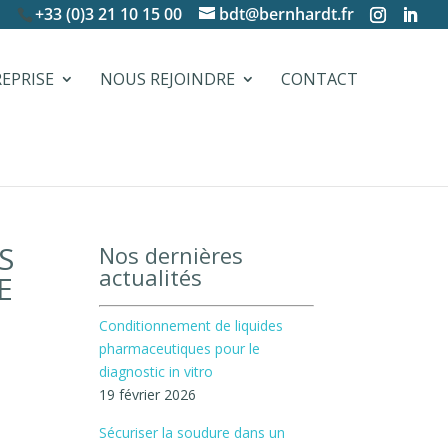
+33 (0)3 21 10 15 00
bdt@bernhardt.fr
REPRISE
NOUS REJOINDRE
CONTACT
S
Nos dernières
actualités
E
Conditionnement de liquides
pharmaceutiques pour le
diagnostic in vitro
19 février 2026
Sécuriser la soudure dans un