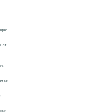
nique
 lait
ant
ver un
s
ique