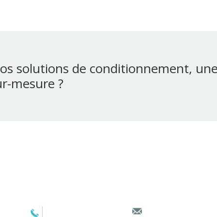
os solutions de conditionnement, un
ur-mesure ?
Depuis 1956, la société BERNHARDT conçoit et produit des
protection et des machines de conditionnement pour les secte
pharmaceutique, chimique ou cosmétique.
+33 (0)3 21 10 15 00
bdt@bernhardt.fr