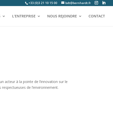
+33 (0)3 21 10 15 00
bdt@bernhardt.fr
S
L’ENTREPRISE
NOUS REJOINDRE
CONTACT
n acteur à la pointe de l’innovation sur le
ns respectueuses de l’environnement.